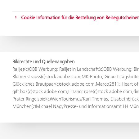
Cookie Information für die Bestellung von Reisegutscheine
Bildrechte und Quellenangaben
Railjet(c)ÖBB Werbung; Railjet in Landschaft(c)ÖBB Werbung; 
Blumenstrauss(c)stock.adobe.com,MK-Photo; Geburtstagshinte
Glückliches Brautpaar(c)stock.adobe.com,Marco2811; Heart of
gift box(c)stock.adobe.com,Li Ding; rose(c)stock.adobe.com,
Prater Ringelspiel(c)WienTourismus/Karl Thomas; Elisabethbrü
München(c)Michael NagyPresse- und Informationsamt LH Münch