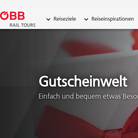
Untermenü von "Reiseziele"
Untermenü von "Reisein
Reiseziele
Reiseinspirationen
Zum Inhalt springen (Alt + 0)
Zum Menü springen (Alt + 1)
Gutscheinwelt
Einfach und bequem etwas Beso