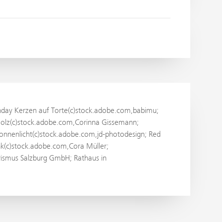
thday Kerzen auf Torte(c)stock.adobe.com,babimu;
Holz(c)stock.adobe.com,Corinna Gissemann;
onnenlicht(c)stock.adobe.com,jd-photodesign; Red
k(c)stock.adobe.com,Cora Müller;
rismus Salzburg GmbH; Rathaus in