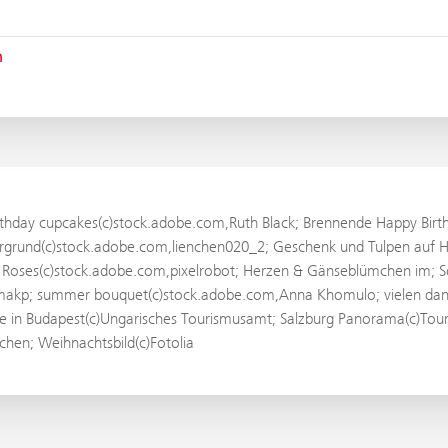
n
Birthday cupcakes(c)stock.adobe.com,Ruth Black; Brennende Happy Bir
rgrund(c)stock.adobe.com,lienchen020_2; Geschenk und Tulpen auf 
 Roses(c)stock.adobe.com,pixelrobot; Herzen & Gänseblümchen im; S
dimakp; summer bouquet(c)stock.adobe.com,Anna Khomulo; vielen dan
cke in Budapest(c)Ungarisches Tourismusamt; Salzburg Panorama(c)Tou
en; Weihnachtsbild(c)Fotolia