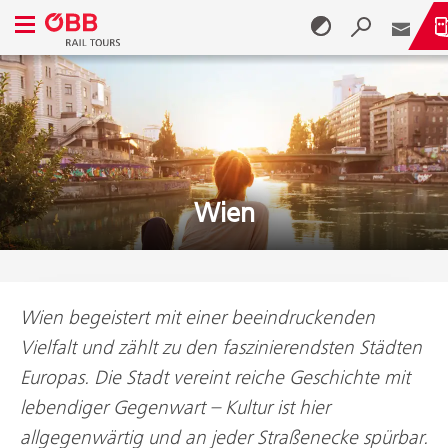
Navigationsmenü öffnen
Zum Inhalt springen (Alt + 0)
Zum Menü springen (Alt + 1)
Wien
Wien begeistert mit einer beeindruckenden
Vielfalt und zählt zu den faszinierendsten Städten
Europas. Die Stadt vereint reiche Geschichte mit
lebendiger Gegenwart – Kultur ist hier
allgegenwärtig und an jeder Straßenecke spürbar.