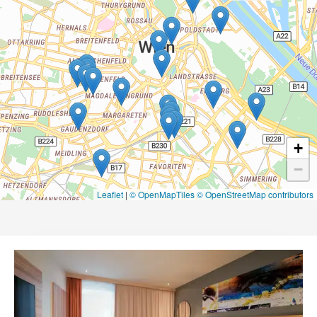
+
−
Leaflet
|
© OpenMapTiles
© OpenStreetMap contributors