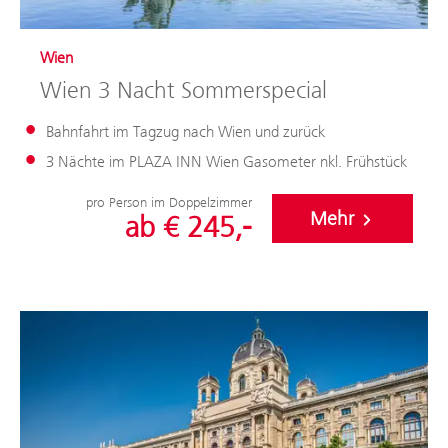
Wien
Wien 3 Nacht Sommerspecial
Bahnfahrt im Tagzug nach Wien und zurück
3 Nächte im PLAZA INN Wien Gasometer nkl. Frühstück
pro Person im Doppelzimmer
Mehr
ab € 245,-