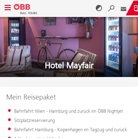
Navigationsmenü öffnen
Zum Inhalt springen (Alt + 0)
Zum Menü springen (Alt + 1)
Hotel Mayfair
Mein Reisepaket
Bahnfahrt Wien - Hamburg und zurück im ÖBB Nightjet
Sitzplatzreservierung
Bahnfahrt Hamburg - Kopenhagen im Tagzug und zurück