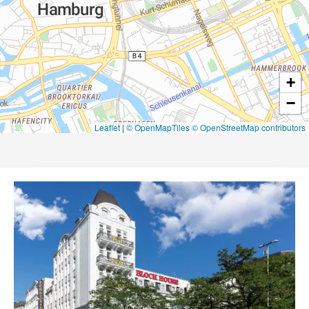
+
−
Leaflet
|
© OpenMapTiles
© OpenStreetMap contributors