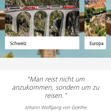
Vor
Schweiz
Europa
"Man reist nicht um
anzukommen, sondern um zu
reisen."
Johann Wolfgang von Goethe