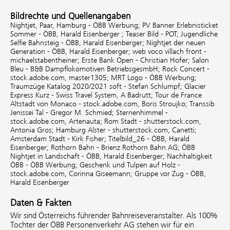
Bildrechte und Quellenangaben
Nightjet, Paar, Hamburg - ÖBB Werbung;
PV Banner Erlebnisticket
Sommer - ÖBB, Harald Eisenberger ;
Teaser Bild - POT;
Jugendliche
Selfie Bahnsteig - ÖBB, Harald Eisenberger;
Nightjet der neuen
Generation - ÖBB, Harald Eisenberger;
web voco villach front -
michaelstabentheiner;
Erste Bank Open - Christian Hofer;
Salon
Bleu - B&B Dampflokomotiven BetriebsgesmbH;
Rock Concert -
stock.adobe.com, master1305;
MRT Logo - ÖBB Werbung;
Traumzüge Katalog 2020/2021 soft - Stefan Schlumpf;
Glacier
Express Kurz - Swiss Travel System, A Badrutt;
Tour de France
Altstadt von Monaco - stock.adobe.com, Boris Stroujko;
Transsib
Jenissei Tal - Gregor M. Schmied;
Sternenhimmel -
stock.adobe.com, Artenauta;
Rom Stadt - shutterstock.com,
Antonia Gros;
Hamburg Alster - shutterstock.com, Canetti;
Amsterdam Stadt - Kirk Fisher;
Titelbild_26 - ÖBB, Harald
Eisenberger;
Rothorn Bahn - Brienz Rothorn Bahn AG;
ÖBB
Nightjet in Landschaft - ÖBB, Harald Eisenberger;
Nachhaltigkeit
ÖBB - ÖBB Werbung;
Geschenk und Tulpen auf Holz -
stock.adobe.com, Corinna Giseemann;
Gruppe vor Zug - ÖBB,
Harald Eisenberger
Daten & Fakten
Wir sind Österreichs führender Bahnreiseveranstalter. Als 100%
Tochter der ÖBB Personenverkehr AG stehen wir für ein