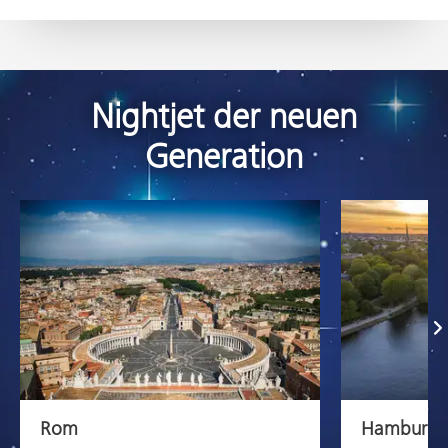
Nightjet der neuen
Generation
Vor
Rom
Hamburg