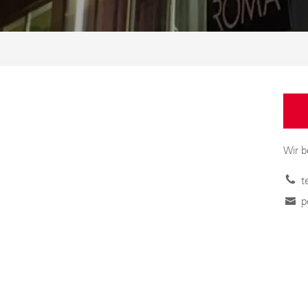
Wir b
t
p