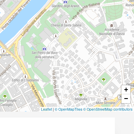
+
−
Leaflet
|
© OpenMapTiles
© OpenStreetMap contributors