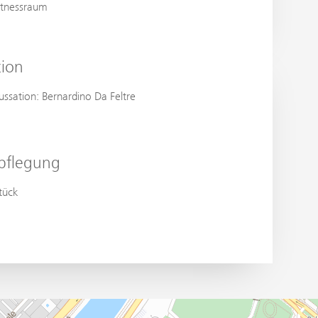
itnessraum
tion
ussation: Bernardino Da Feltre
pflegung
tück