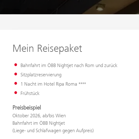
Mein Reisepaket
Bahnfahrt im ÖBB Nightjet nach Rom und zurück
Sitzplatzreservierung
1 Nacht im Hotel Ripa Roma ****
Frühstück
Preisbeispiel
Oktober 2026, ab/bis Wien
Bahnfahrt im ÖBB Nightjet
(Liege- und Schlafwagen gegen Aufpreis)