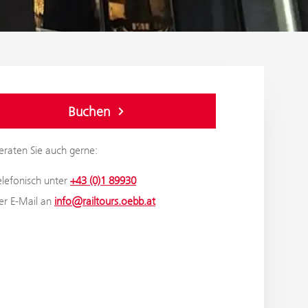
Buchen
eraten Sie auch gerne:
elefonisch unter
+43 (0)1 89930
er E-Mail an
info@railtours.oebb.at