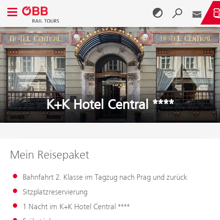
Navigationsmenü öffnen
Zum Inhalt springen (Alt + 0)
Zum Menü springen (Alt + 1)
K+K Hotel Central ****
Mein Reisepaket
Bahnfahrt 2. Klasse im Tagzug nach Prag und zurück
Sitzplatzreservierung
1 Nacht im K+K Hotel Central ****