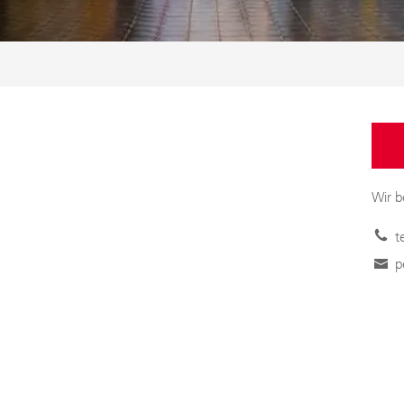
Wir b
t
p