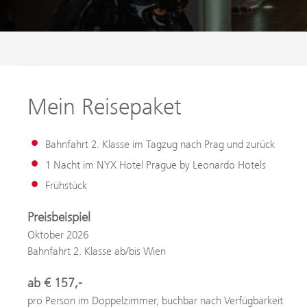
Mein Reisepaket
Bahnfahrt 2. Klasse im Tagzug nach Prag und zurück
1 Nacht im NYX Hotel Prague by Leonardo Hotels
Frühstück
Preisbeispiel
Oktober 2026
Bahnfahrt 2. Klasse ab/bis Wien
ab € 157,-
pro Person im Doppelzimmer, buchbar nach Verfügbarkeit