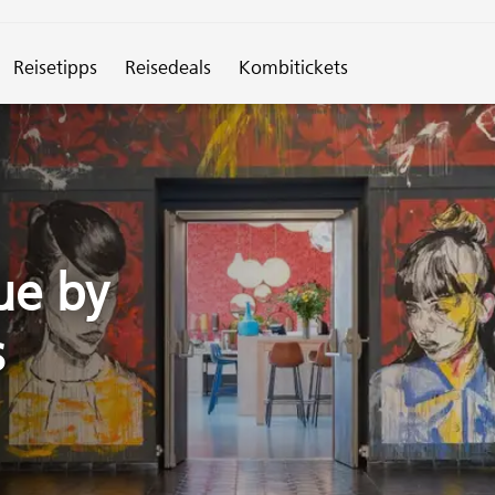
spirationen"
Reisetipps
Reisedeals
Kombitickets
ue by
s