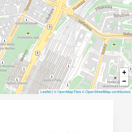
+
−
Leaflet
|
© OpenMapTiles
© OpenStreetMap contributors