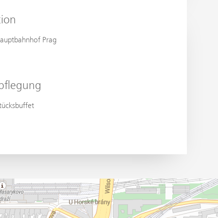
tion
auptbahnhof Prag
pflegung
tücksbuffet