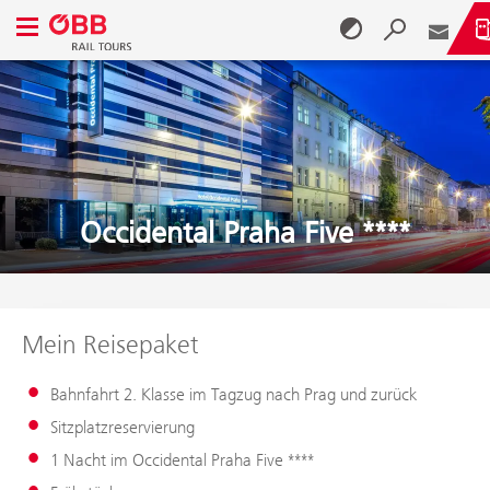
Navigationsmenü öffnen
Zum Inhalt springen (Alt + 0)
Zum Menü springen (Alt + 1)
Occidental Praha Five ****
Mein Reisepaket
Bahnfahrt 2. Klasse im Tagzug nach Prag und zurück
Sitzplatzreservierung
1 Nacht im Occidental Praha Five ****